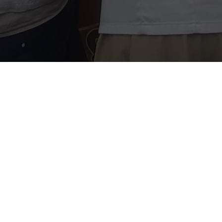
nd
Colibri